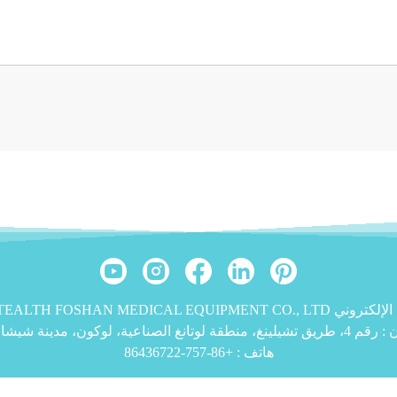
 :
رقم 4، طريق تشيلينغ، منطقة لوتانغ الصناعية، لوكون، مدينة شيشان، منطقة نانهاي، فوشان، قوانغدونغ 528226، الصين
هاتف :
+86-757-86436722