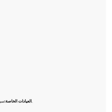
لتحضير الأسنان اليومية للتجاويف وتقليل حجم التيجان.
العيادات الخاصة:
سيق