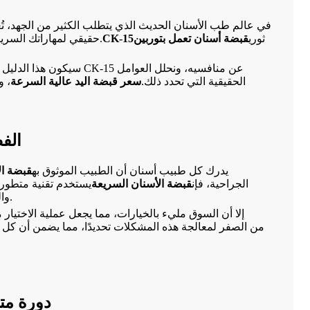
في عالم طب الأسنان الحديث الذي يتطلب الكثير من الجهد، تُعد 
ثوري
قبضة أسنان تعمل بتوربين
CK-15
حقيقي لمهاراتك السريرية. في شركة تيلث فوشان للمعدات الطبية المحدودة، كرّسنا أكثر من عقد من الزمن لتطوير هذا الجهاز. ونحن فخورون بتقديمه لكم.
سيكون هذا الدليل ا
الحقيقية التي تحدد ذلك.
سعر قبضة اليد عالية السرعة
، و
الف
يدرك كل طبيب أسنان أن الطبيب الموثوق به
قبضة ال
الجراحية، فإن
قبضة الأسنان السريعة
يستخدم تقنية متطور
لا غنى عنها في تحضير تجاويف الأسنان، وتصغير التيجان، والإجراءات الطارئة.
وا
إلا أن السوق مليء بالخيارات، مما يجعل عملية الاختيار 
التفاصيل: جودة المحامل، وكفاءة نظام التبريد، ووضوح الإضاءة. صُمم جهاز Tealth CK-15 من الصفر لمعالجة هذه المشكلات تحدي
الفصل الثاني: نظ