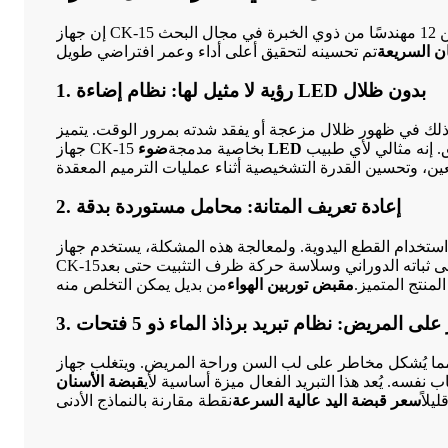
يمكن ذلك. تم تطويره بواسطة فريقنا الذي يضم أكثر من 12 مهندسًا من ذوي الخبرة في مجال البحث
ن السريعة
1. رؤية لا مثيل لها: نظام إضاءة LED بدون ظلال
لك في ظهور ظلال مزعجة أو يفقد شدته بمرور الوقت. يتميز
. إنه مثالي لأي طبيب
جهاز CK-15 بخاصية مدمجة
2. إعادة تعريف المتانة: محامل مستوردة بدقة
استخدام القطع اليدوية. ولمعالجة هذه المشكلة، يستخدم جهاز
 ثباته الدوراني وسلاسة حركة ظرف التثبيت حتى بعد
CK-15
لمنتج المتميز.
مقبض توربين الهواء
على المريض: نظام تبريد برذاذ الماء ذو ​​5 فتحات
نفسه. يُعد هذا التبريد الفعال ميزة أساسية لأي
قبضة الأسنان
يلاً
سعر قبضة اليد عالية السرعة