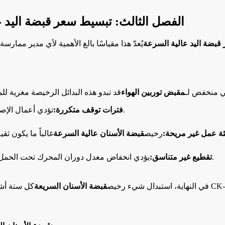
الفصل الثالث: تبسيط سعر قبضة اليد ع
قبضة اليد عالية السرعة
يُعدّ هذا مقياسًا بالغ الأهمية لأي مدير ممارس
ي منخفض لـ
مقبض توربين الهواء
تؤدي أعمال الإصلاح والاستبدال إلى تعطيل جدولك الزمني وتكلفك المال.
فترات توقف متكررة:
ئة عمل غير مريحة:
رخيص
قبضة الأسنان عالية السرعة
يؤدي انخفاض معدل دوران المحرك تحت الحمل إلى إطالة مدة الإجراءات وزيادة صعوبتها على المريض.
تقطيع غير متناسق:
في النهاية، استبدال شيء رخيص
قبضة الأسنان السريعة