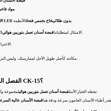
أنت تدفع مقابل جودة ملموسة:
قبضة الأسنان ا
مقابل النسخ المحلية الرخيصة.
مواد فاخر
الأنظمة.
إضاءة LED بدون ظلال
و
بخاخ بخمس فتحات
ال
.
الامتثال لمتطلباتنا
قبضة أسنان تعمل بتوربين هوائي
85
الوصول إلى خدمة عملاء Tealth الاحترافية والدعم الفني.
يعكس جهاز CK-15 مكانته كأصل طويل الأجل لممارستك، وليس التزامًا متكررًا.
الفصل الرابع: لمن صُممت قبضة الأسنان السريعة CK-15؟
لمجموعة واسعة من المستخدمين:
إن تعدد استخدامات جهاز Tealth CK-15 يجعله الخيار الأمثل
قبضة أسنان تعمل بتوربين هوائي
در أطباء الأسنان العامون سرعة ودقة هذا
قبضة الأسنان عالية السرع