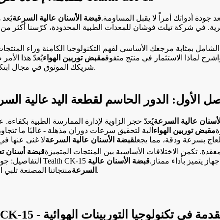
جودة أدواتك أمراً لا يقبل المساومة.
قبضة الأسنان عالية السرعة
يُعد 
لشامل بمثابة مرجعك الأساسي لفهم التكنولوجيا الكامنة وراء المنتجات
اشرح لماذا الاستثمار في منتج متفوق
مقبض توربين الهواء
ISO13485 التي تدعم منتجاتنا، تُعتبر Tealth شريكك الموثوق في مجال ابتكارات طب الأسنان.
صل الأول: الدور الحاسم لقطعة اليد عالية ال
أسنان عالية السرعة
يُعدّ حجر الزاوية لإدارة الممارسة الطبية بكفاءة
ة
مقبض توربين الهواء
لعاج بسرعة ودقة، مما يجعل
قبضة الأسنان عالية السرعة
معقدة. تكمن الاختلافات الأساسية بين المنتجات المتميزة
قبضة أسنان تعم
دًا، مما يضمن أن كل جهاز يتميز بأداء ممتاز.
قبضة الأسنان عالية
منتجاتنا المصنعة تلبي المتطلبات الصارمة لطب الأسنان في القرن الحادي والعشرين.
السرعة
رة داخل طائرة Tealth CK-15 - دورة متقدمة في تكنولوجيا التوربينات الهوائية