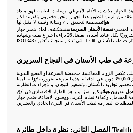
هذا الجهاز، بلا شك، الأداة الأهم في ترسانتك الطبية، فهو امتداد
مصممة لتحقيق أداء ومتانة وقيمة لا مثيل لها.
هوائي
 المتميزة
قبضة الأسنان السريعة
سنستكشف لماذا يتميز جهاز CK-15 عن منافسيه، ونحلل العوامل
يُعدّ هذا الأمر ضروريًا لكل عيادة أسنان. بفضل 26 براءة اختراع تقنية وشهادة
سرعة في طب الأسنان في النجاح السريري
. على عكس الزوايا المعاكسة منخفضة السرعة أو القطع اليدوية
آلية لتحقيق سرعات دوران مذهلة - غالبًا ما تتجاوز 350,000 دورة في الدقيقة. هذه السرعة ضرورية لإزالة المينا
ل بتوربين هوائي
يكمن سرّ تميز هذا الطراز الاقتصادي في أدق