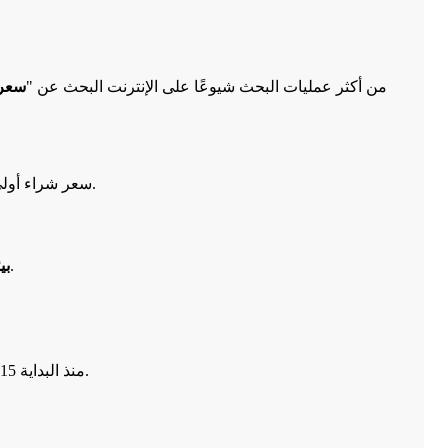
من أكثر عمليات البحث شيوعًا على الإنترنت البحث عن "
سعر 
قد تبدو هذه البدائل الرخيصة مغرية للممارسات الجديدة، إلا أنها غالباً ما تؤدي إلى تكاليف خفية كبيرة.
سعر شراء أول
غالباً ما يكون ثقيلاً أو غير متوازن، مما يساهم في متلازمة النفق الرسغي.
بي
كل ستة أشهر أغلى بكثير من الاستثمار في جهاز متين وعالي الجودة مثل CK-15 منذ البداية.