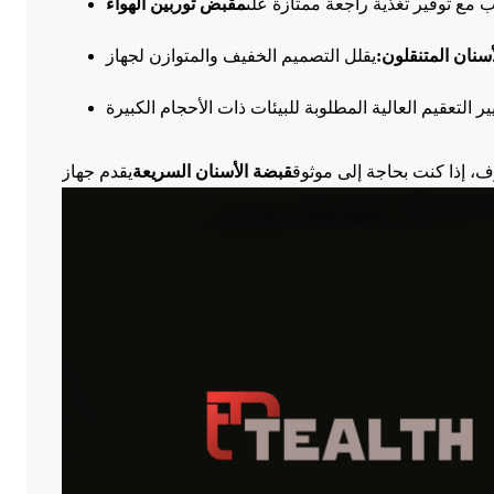
 مع توفير تغذية راجعة ممتازة على
مقبض توربين الهواء
أسنان المتنقلون:
 إذا كنت بحاجة إلى موثوق
قبضة الأسنان السريعة