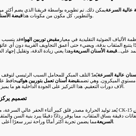
 عالية السرعة
تم تحسينه لتحقيق أعلى أداء وعمر افتراضي طويل.
والتطوير، كل مكون من مكونات هذا
قبضة الأسنا
مة الألياف الضوئية التقليدية في معيار
مقبض توربين الهواء
قد يتسبب ذ
ًا يتتبع المثقاب بدقة، ويضيء حتى أعمق التجاويف القريبة دون أي عائق
مد على...
قبضة الأسنان السريعة
سنان عالية السرعة
يُعدّ التلف المبكر للمحامل السبب الرئيسي لتوقف 
 مستوى الميكرون. وهي تضمن
قبضة أسنان تعمل بتوربين هوائي
يحافظ على
من بديل يمكن التخلص منه.
آلاف دورات التعقيم. هذا التركيز على الجودة الداخلية هو ما يميز ا
3. تصميم يركز 
س
دقيقة بساق المثقاب، مما يوفر رذاذًا دقيقًا يبرد بنية السن والمثقاب 
نقطة مقارنة بالنماذج الأدنى.
السريعة
مما يضمن تجربة أكثر أمانًا وراحة تبرر سعرًا أعلى قل