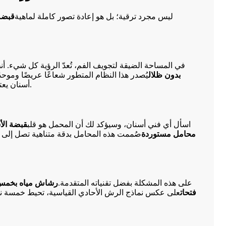
إن جهاز CK-15 ليس مجرد ترقية؛ بل هو إعادة تصور كاملة لماهية
قبضة
في المساحة الضيقة لتجويف الفم، تُعدّ الرؤية كل شيء. أنظ
ضوء LED بدون ظلال
يُصدر هذا النظام المتطور شعاعًا عريضًا وموحد
وهذا يعني زيادة الدقة، وتقليل إجهاد العين، وتحسين القدرة التشخيصية أثناء عمليات الترميم المعقدة.
أسنان يعت
اسأل أي فني أسنان، وسيؤكد لك أن المحمل هو قلب
قبضة الأ
محامل مستوردة
صُممت هذه المحامل بدقة متناهية تصل إلى
يُعد توليد الحرارة مصدر قلق كبير أثناء الحفر عالي السرعة، مما يُشكل مخاطر على لب السن وراحة المريض. ويتغلب جهاز CK-15 على هذه المشكلة بفضل تقنياته المتقدمة.
رشاش مياه بخم
فتحات
على عكس نماذج الرش الأحادي القياسية، تحيط خمسة نفاثات 