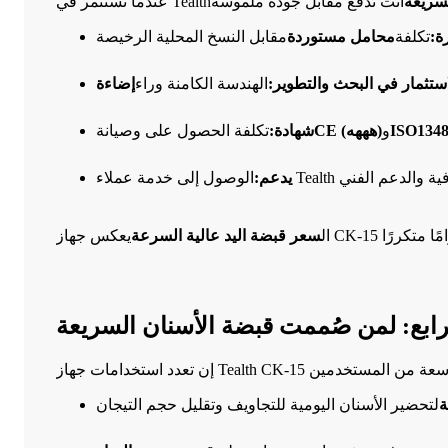
لسريعة
عندما تستثمر في Tealth
ة:
تكلفة
محامل مستوردة
استثمار في البحث والتطوير:
الهندسة الكامنة وراء
ISO134
و
CE (هههه)
شهادة:
تكلفة الحصول على وصيانة
يدعم:
ال
سعر قبضة اليد عالية السرعة
ة