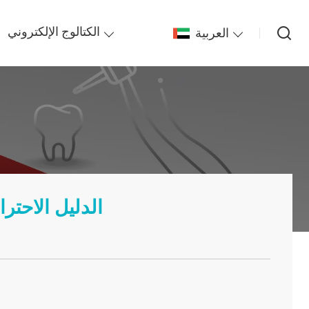
العربية
الكتالوج الإلكتروني
تيلث CK-15: الدل