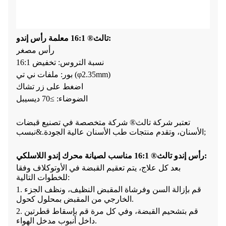
تالث® 16:1 معلمة رأس إندو:
رأس مصغر
نسبة التروس: تخفيض 16:1
بور: ملفات ني تي (φ2.35mm)
اضغط على زر تشاك
الضوضاء: ≥70 ديسيبل
تعتبر شركة تالث® شركة متخصصة في تصنيع قبضات
الأسنان، وتقدم منتجات طب الأسنان عالية الجودة.&نبسب;
رأس إندو تالث® 16:1 مناسب لصيانة محرك إندو اللاسلكي:
بعد كل علاج، يتم تعقيم القبضة في الأوتوكلاف وفقا
للخطوات التالية:
1. قم بإزالة السن وفرشاة المقبض النظيف، ونظف الجزء
الخارجي من المقبض بمحلول كحول.
2. قم بتشحيم القبضة، وفي كل مرة قم بإسقاط قطرتين
داخل أنبوب مدخل الهواء.