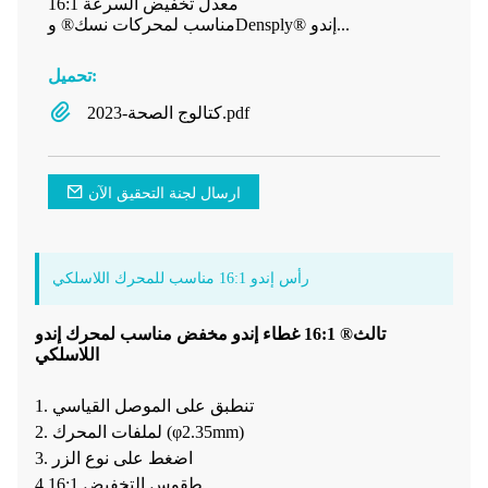
معدل تخفيض السرعة 16:1
مناسب لمحركات نسك® وDensply® إندو...
تحميل:
كتالوج الصحة-2023.pdf
ارسال لجنة التحقيق الآن
رأس إندو 16:1 مناسب للمحرك اللاسلكي
تالث® 16:1 غطاء إندو مخفض مناسب لمحرك إندو
اللاسلكي
1. تنطبق على الموصل القياسي
2. لملفات المحرك (φ2.35mm)
3. اضغط على نوع الزر
4.16:1 طقوس التخفيض