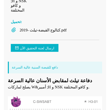
;H و NSK
و كافو
المختلفة
تحميل:
كتالوج القبضة-تيلث -2019.pdf
ارسال لجنة التحقيق الآن
دافع للقبضة السنية عالية السرعة
دفاعة تيلث لمقابض الأسنان عالية السرعة
يصلح لماركات W&أمبير ;H و NSK و كافو المختلفة.