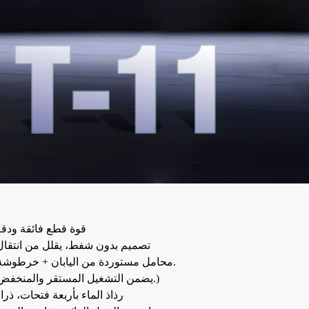
1. قوة قطع فائقة ودق
2. تصميم بدون شفط، يقلل من انتقا
3. محامل مستوردة من اليابان + خرطوشة متوازنة.
(يضمن التشغيل المستقر والمنخفض الضوضاء.)
4. رذاذ الماء بأربعة فتحات، ذر