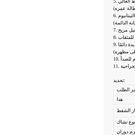
ط العالي
لتيتانيوم
غيل مريح
ة دائمًا
م للصدأ
جراحية
تحديد:
ز الطلب
هذا
ر الشفط
وع تشاك
م دوران