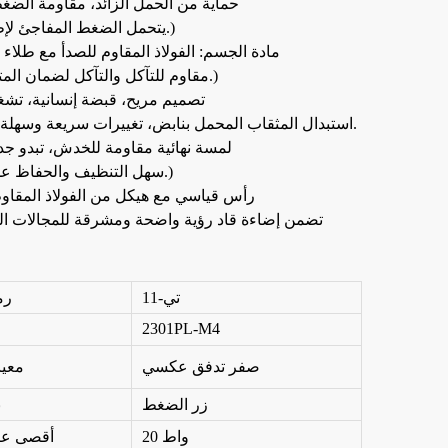
5. حماية من الحمل الزائد، مقاومة الضغ
(يتحمل الضغط المفاجئ لإطالة عمره.)
6. مادة الجسم: الفولاذ المقاوم للصدأ مع طلاء ا
(مقاوم للتآكل والتآكل لضمان المتانة الدائمة.)
7. تصميم مريح، قبضة إنسانية، تش
8. استبدال المثقاب المحمل بنابض، تغييرات سريعة وسهلة للمثقاب.
9. لمسة نهائية مقاومة للخدش، تبدو جديد
(سهل التنظيف والحفاظ على مظهره.)
10. رأس قياسي مع هيكل من الفولاذ المقاو
11. تضمن إضاءة قاد رؤية واضحة ومشرقة للمجالات ال
تي-11
رم
2301PL-M4
صفر تدفق عكسي
معيا
زر الضغط
ن
20 واط
أقصى عز